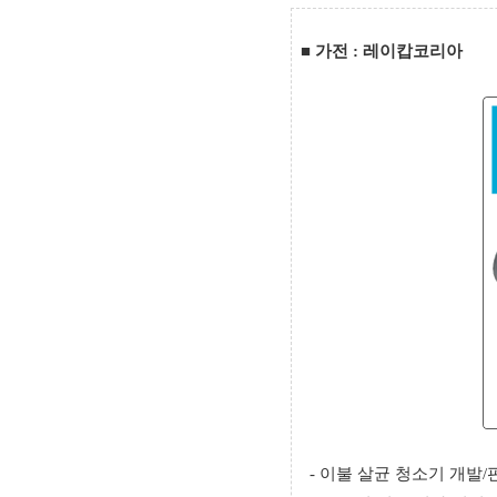
■
가전 : 레이캅코리아
- 이불 살균 청소기 개발/