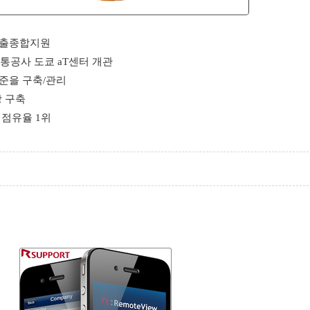
수출종합지원
유통공사 도쿄 aT센터 개관
준을 구축/관리
망 구축
 점유율 1위