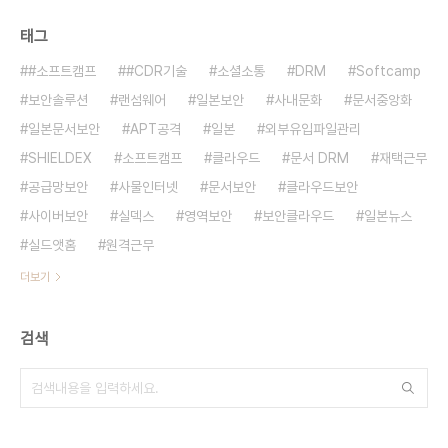
태그
#소프트캠프
#CDR기술
소셜소통
DRM
Softcamp
보안솔루션
랜섬웨어
일본보안
사내문화
문서중앙화
일본문서보안
APT공격
일본
외부유입파일관리
SHIELDEX
소프트캠프
클라우드
문서 DRM
재택근무
공급망보안
사물인터넷
문서보안
클라우드보안
사이버보안
실덱스
영역보안
보안클라우드
일본뉴스
실드앳홈
원격근무
더보기
검색