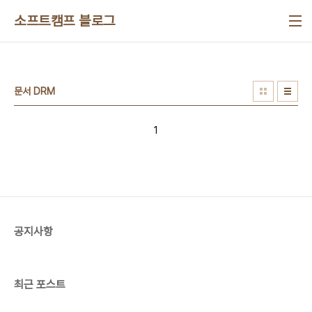
본문 바로가기
소프트캠프 블로그
문서 DRM
1
공지사항
최근 포스트