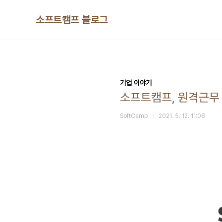
본문 바로가기
소프트캠프 블로그
기업 이야기
소프트캠프, 원격근무 전
SoftCamp
2021. 5. 12. 11:08