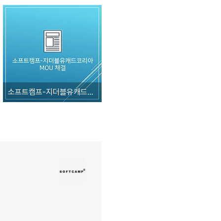
소프트캠프-지더블유캐드코리아, 업무협약(MOU) 체결