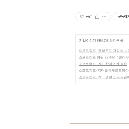
공감
구독하
'
기업 이야기
' 카테고리의 다른 글
소프트캠프 "클라우드 저장소 보안
소프트캠프 창립 22주년, “클라
소프트캠프-엔키 합작법인 설립
소프트캠프-지더블유캐드코리아, 
소프트캠프, PDF 관련 소프트웨