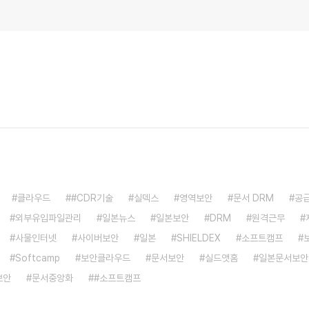
클라우드
#CDR기술
실덱스
영역보안
문서 DRM
공
외부유입파일관리
일본뉴스
일본보안
DRM
원격근무
사물인터넷
사이버보안
일본
SHIELDEX
소프트캠프
Softcamp
보안클라우드
문서보안
실드앳홈
일본문서보안
보안
문서중앙화
#소프트캠프