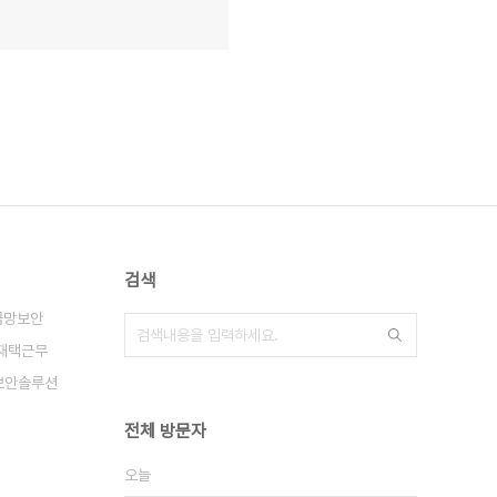
검색
급망보안
재택근무
보안솔루션
전체 방문자
오늘