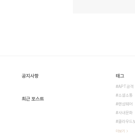
공지사항
태그
APT공격
소셜소통
최근 포스트
랜섬웨어
사내문화
클라우드
더보기