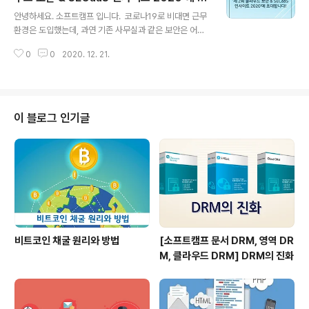
글 내용
를 진행한 것. 이를 계기로 기술확보를 기반해 자사의 보안
대합니다!
안녕하세요. 소프트캠프 입니다. ​ 코로나19로 비대면 근무
클라우드 서비스인 Security 365의 PDF, ODF(Open
환경은 도입했는데, 과연 기존 사무실과 같은 보안은 어떻
Document Format, 개방형 문서 포맷) 뷰어와 편집 기능
게 적용해야 하는 건지 고민이신가요? ​ 올해 초 시작된 코
을 확대 제공한다는 계획이다. 소프트캠프..
0
0
2020. 12. 21.
로나19는 비대면 업무 환경으로의 가속화를 가져왔고, 비
즈니스의 민첩성과 유연성에 대한 요구와 더불어 코로나1
9 이후 ‘비즈니스 연속성 확보’가 조직의 최우선적인 현안
으로 부각되고 있습니다. ​ 이제 글로벌 선도 기업들에게 클
라우드 도입은 필수적인 성장 전략이 되었습니다. 앞으로
이 블로그 인기글
많은 기업들의 클라우드 환경으로의 업무 이전은 더욱 증
가할 것으로 보이는 가운데, 비대면이 가져온 클라우드 전
환에 따른 ‘데이터 보안’에 대한 관심도 고조되고 있습니다.
​ 기업들의 이러한 고민에 대응하고자, 클라우드 전환에 앞
서 반드시 고려해야 할 보안 ..
비트코인 채굴 원리와 방법
[소프트캠프 문서 DRM, 영역 DR
M, 클라우드 DRM] DRM의 진화