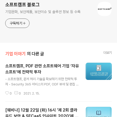
소프트캠프 블로그
기업문화, 보안제품, 보안이슈 및 솔루션 정보 등 수록
구독하기
더보기
기업 이야기
의 다른 글
소프트캠프, PDF 관련 소프트웨어 기업 ‘자유
소프트’에 전략적 투자
글 내용
- 소프트캠프, 문서 처리 기술을 확보하기 위한 전략적 투
자 - Security 365 서비스의 PDF, ODF 뷰어 및 편집 기
능 확대하기 위한 기반 기술 확보 - PDF, ODF 기술 접목
0
0
2021. 2. 15.
으로 더 쓰기 편리해진 Security 365 서비스 업그레이드
전망 - 자유소프트, 문서 소프트웨어 누구나 생성, 편집, 배
포로 정보접근성 제약 없는 평등지향 소프트캠프가 자유소
[웨비나] 12월 22일 (화) 16시 '제 2회 클라
프트에 전략적 투자를 추진한다. 문서의 암호화를 포함한
문서 처리 기술을 지속해서 확보하기 위하여 전략적 투자
우드 보안 & SECaaS 인사이트 2020'에 초