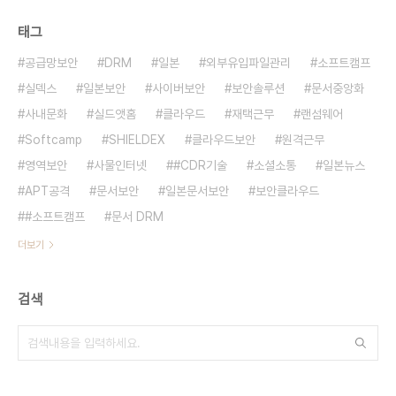
태그
공급망보안
DRM
일본
외부유입파일관리
소프트캠프
실덱스
일본보안
사이버보안
보안솔루션
문서중앙화
사내문화
실드앳홈
클라우드
재택근무
랜섬웨어
Softcamp
SHIELDEX
클라우드보안
원격근무
영역보안
사물인터넷
#CDR기술
소셜소통
일본뉴스
APT공격
문서보안
일본문서보안
보안클라우드
#소프트캠프
문서 DRM
더보기
검색