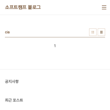
본문 바로가기
소프트캠프 블로그
cia
1
공지사항
최근 포스트