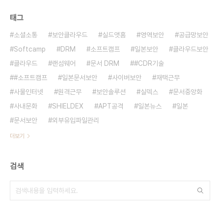
태그
소셜소통
보안클라우드
실드앳홈
영역보안
공급망보안
Softcamp
DRM
소프트캠프
일본보안
클라우드보안
클라우드
랜섬웨어
문서 DRM
#CDR기술
#소프트캠프
일본문서보안
사이버보안
재택근무
사물인터넷
원격근무
보안솔루션
실덱스
문서중앙화
사내문화
SHIELDEX
APT공격
일본뉴스
일본
문서보안
외부유입파일관리
더보기
검색