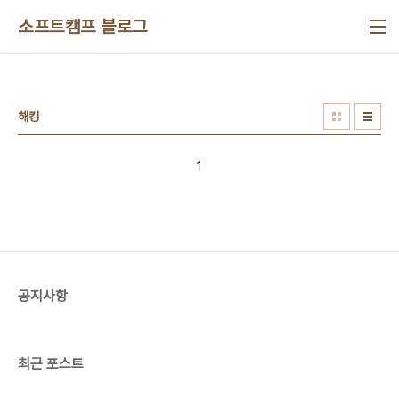
본문 바로가기
소프트캠프 블로그
해킹
1
공지사항
최근 포스트