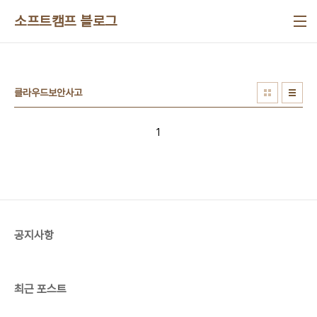
본문 바로가기
소프트캠프 블로그
클라우드보안사고
1
공지사항
최근 포스트