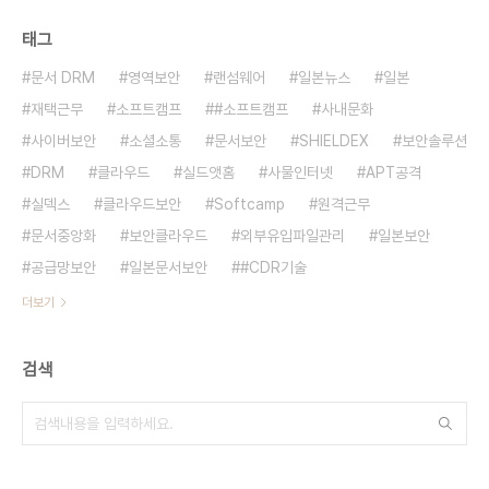
태그
문서 DRM
영역보안
랜섬웨어
일본뉴스
일본
재택근무
소프트캠프
#소프트캠프
사내문화
사이버보안
소셜소통
문서보안
SHIELDEX
보안솔루션
DRM
클라우드
실드앳홈
사물인터넷
APT공격
실덱스
클라우드보안
Softcamp
원격근무
문서중앙화
보안클라우드
외부유입파일관리
일본보안
공급망보안
일본문서보안
#CDR기술
더보기
검색