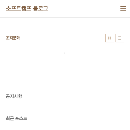
본문 바로가기
소프트캠프 블로그
조직문화
1
공지사항
최근 포스트