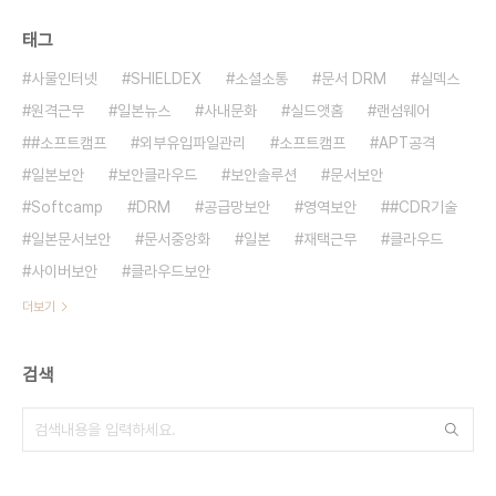
태그
사물인터넷
SHIELDEX
소셜소통
문서 DRM
실덱스
원격근무
일본뉴스
사내문화
실드앳홈
랜섬웨어
#소프트캠프
외부유입파일관리
소프트캠프
APT공격
일본보안
보안클라우드
보안솔루션
문서보안
Softcamp
DRM
공급망보안
영역보안
#CDR기술
일본문서보안
문서중앙화
일본
재택근무
클라우드
사이버보안
클라우드보안
더보기
검색