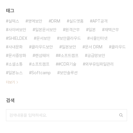
태그
실덱스
영역보안
DRM
실드앳홈
APT공격
사이버보안
일본문서보안
원격근무
일본
재택근무
SHIELDEX
문서보안
보안클라우드
사물인터넷
사내문화
클라우드보안
일본보안
문서 DRM
클라우드
문서중앙화
랜섬웨어
#소프트캠프
공급망보안
소셜소통
소프트캠프
#CDR기술
외부유입파일관리
일본뉴스
Softcamp
보안솔루션
더보기
검색