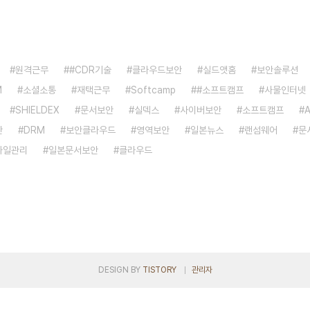
원격근무
#CDR기술
클라우드보안
실드앳홈
보안솔루션
M
소셜소통
재택근무
Softcamp
#소프트캠프
사물인터넷
SHIELDEX
문서보안
실덱스
사이버보안
소프트캠프
안
DRM
보안클라우드
영역보안
일본뉴스
랜섬웨어
문
파일관리
일본문서보안
클라우드
DESIGN BY
TISTORY
관리자