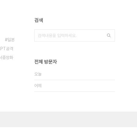
검색
일본
APT공격
서중앙화
전체 방문자
오늘
어제