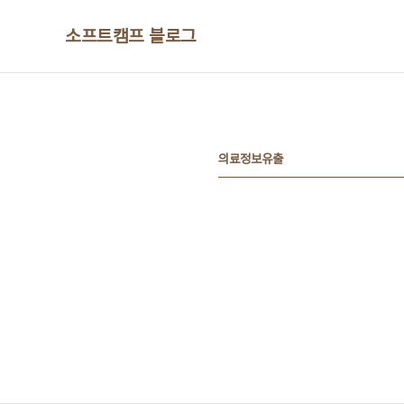
본문 바로가기
소프트캠프 블로그
의료정보유출