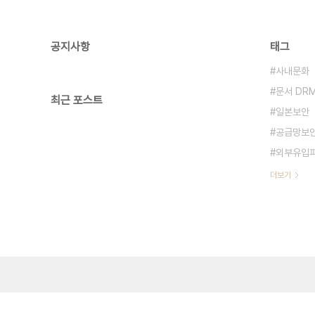
공지사항
태그
사내문화
문서 DR
최근 포스트
일본보안
공급망보
외부유입
더보기