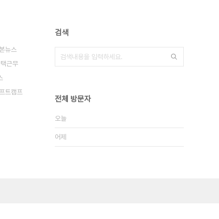
검색
본뉴스
재택근무
스
소프트캠프
전체 방문자
오늘
어제