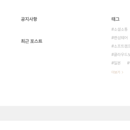
공지사항
태그
소셜소통
랜섬웨어
최근 포스트
소프트캠
클라우드
일본
더보기