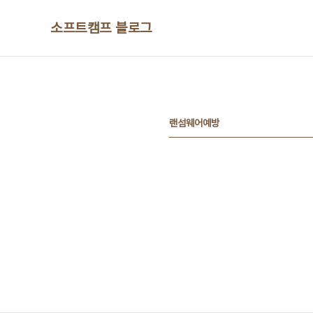
본문 바로가기
소프트캠프 블로그
랜섬웨어예방