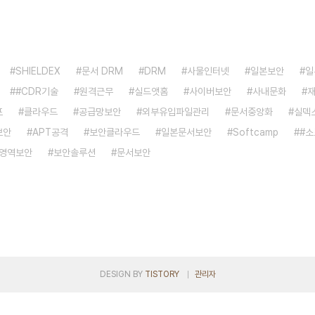
SHIELDEX
문서 DRM
DRM
사물인터넷
일본보안
일
#CDR기술
원격근무
실드앳홈
사이버보안
사내문화
프
클라우드
공급망보안
외부유입파일관리
문서중앙화
실덱
보안
APT공격
보안클라우드
일본문서보안
Softcamp
#
영역보안
보안솔루션
문서보안
DESIGN BY
TISTORY
관리자