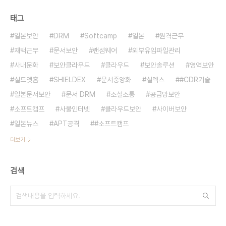
태그
일본보안
DRM
Softcamp
일본
원격근무
재택근무
문서보안
랜섬웨어
외부유입파일관리
사내문화
보안클라우드
클라우드
보안솔루션
영역보안
실드앳홈
SHIELDEX
문서중앙화
실덱스
#CDR기술
일본문서보안
문서 DRM
소셜소통
공급망보안
소프트캠프
사물인터넷
클라우드보안
사이버보안
일본뉴스
APT공격
#소프트캠프
더보기
검색