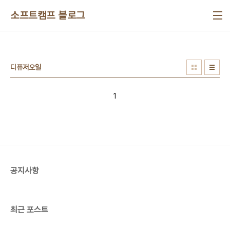
본문 바로가기
소프트캠프 블로그
디퓨저오일
1
공지사항
최근 포스트