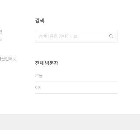
검색
안
프
사물인터넷
전체 방문자
오늘
어제