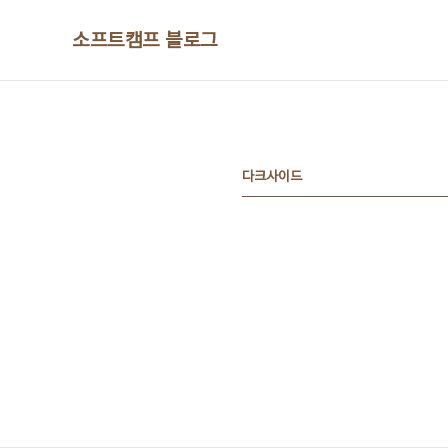
본문 바로가기
소프트캠프 블로그
다크사이드