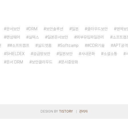
문서보안
DRM
보안솔루션
일본
클라우드보안
영역보
랜섬웨어
실덱스
일본문서보안
외부유입파일관리
소프트캠
안
#소프트캠프
실드앳홈
Softcamp
#CDR기술
APT공격
SHIELDEX
공급망보안
일본보안
사내문화
소셜소통
문서 DRM
보안클라우드
문서중앙화
DESIGN BY
TISTORY
관리자