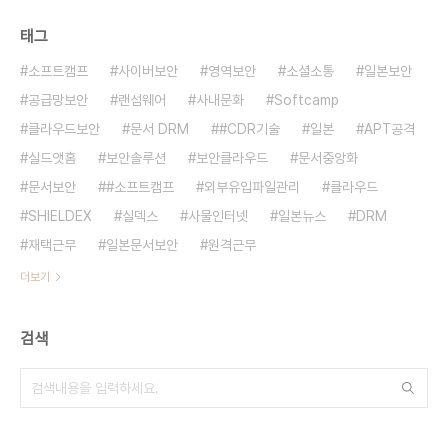
태그
소프트캠프
사이버보안
영역보안
소셜소통
일본보안
공급망보안
랜섬웨어
사내문화
Softcamp
클라우드보안
문서 DRM
#CDR기술
일본
APT공격
실드앳홈
보안솔루션
보안클라우드
문서중앙화
문서보안
#소프트캠프
외부유입파일관리
클라우드
SHIELDEX
실덱스
사물인터넷
일본뉴스
DRM
재택근무
일본문서보안
원격근무
더보기
검색