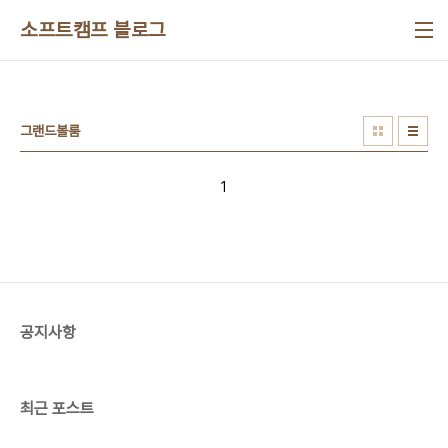
본문 바로가기
소프트캠프 블로그
그랜드볼룸
1
공지사항
최근 포스트