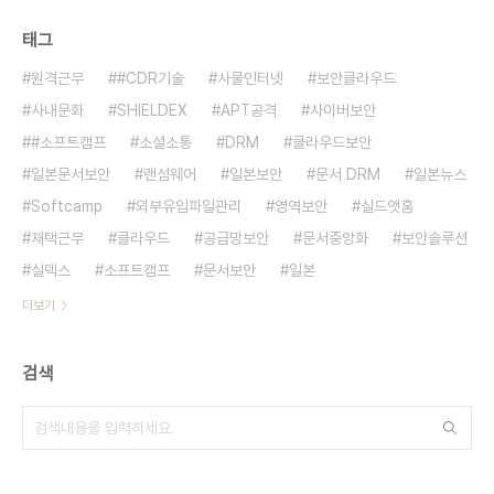
태그
원격근무
#CDR기술
사물인터넷
보안클라우드
사내문화
SHIELDEX
APT공격
사이버보안
#소프트캠프
소셜소통
DRM
클라우드보안
일본문서보안
랜섬웨어
일본보안
문서 DRM
일본뉴스
Softcamp
외부유입파일관리
영역보안
실드앳홈
재택근무
클라우드
공급망보안
문서중앙화
보안솔루션
실덱스
소프트캠프
문서보안
일본
더보기
검색