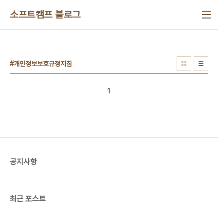
본문 바로가기
소프트캠프 블로그
#개인정보보호규정지침
1
공지사항
최근 포스트