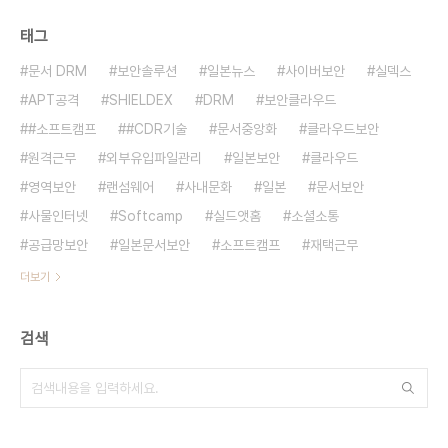
태그
문서 DRM
보안솔루션
일본뉴스
사이버보안
실덱스
APT공격
SHIELDEX
DRM
보안클라우드
#소프트캠프
#CDR기술
문서중앙화
클라우드보안
원격근무
외부유입파일관리
일본보안
클라우드
영역보안
랜섬웨어
사내문화
일본
문서보안
사물인터넷
Softcamp
실드앳홈
소셜소통
공급망보안
일본문서보안
소프트캠프
재택근무
더보기
검색