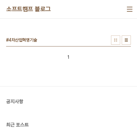
본문 바로가기
소프트캠프 블로그
#4차산업혁명기술
1
공지사항
최근 포스트