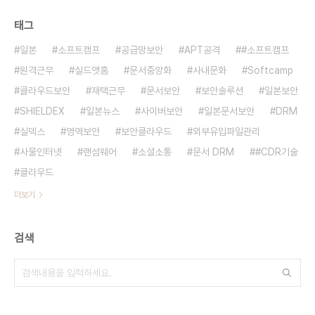
태그
일본
소프트캠프
공급망보안
APT공격
#소프트캠프
원격근무
실드앳홈
문서중앙화
사내문화
Softcamp
클라우드보안
재택근무
문서보안
보안솔루션
일본보안
SHIELDEX
일본뉴스
사이버보안
일본문서보안
DRM
실덱스
영역보안
보안클라우드
외부유입파일관리
사물인터넷
랜섬웨어
소셜소통
문서 DRM
#CDR기술
클라우드
더보기
검색