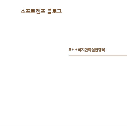
본문 바로가기
소프트캠프 블로그
#소소하지만확실한행복