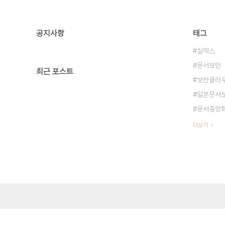
공지사항
태그
실덱스
문서보안
최근 포스트
보안클라
일본문서
문서중앙
더보기