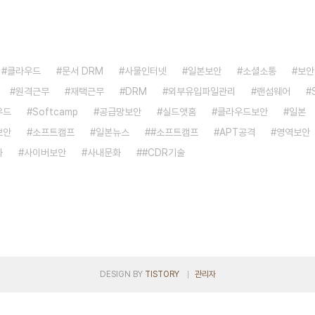
클라우드
문서 DRM
사물인터넷
일본보안
소셜소통
보안
원격근무
재택근무
DRM
외부유입파일관리
랜섬웨어
우드
Softcamp
공급망보안
실드앳홈
클라우드보안
일본
보안
소프트캠프
일본뉴스
#소프트캠프
APT공격
영역보안
화
사이버보안
사내문화
#CDR기술
DESIGN BY
TISTORY
관리자