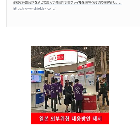
多様な外部経路を通じて流入する悪性文書ファイルを 無害化技術で無害化し、 . . .
https://www.shieldex.co.jp/