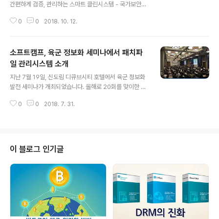
간편하게 검증, 관리하는 스마트 클린시스템 - 국가보안기
술연구소에서 개발한 보안운영체제 구름 OS 탑재, 보안성
0
0
2018. 10. 12.
확보 문서보안 전문기업 소프트캠프(대표 배환국)가 저장
매체를 통해 외부에서 내부로 유입되는 모든 파일은 키오
스크에서 간편하게 검증 및 관리하는 스마트 클린 시스템
소프트캠프, 육군 정보화 세미나에서 패치파
'실덱스 게이트엑스캐너(SHIELDEX GateXcanner)'를
출시했다고 10일 밝혔다. 아무리 보안이 강화된 환경이라
일 관리시스템 소개
글 내용
해도 업무 협업을 위해 외부 문서를 내부로 반입해야 하거
지난 7월 19일, 신도림 디큐브시티 호텔에서 육군 정보화
나 내부 시스템에 대한 지속적인 패치를 해야 하기 때문에
발전 세미나가 개최되었습니다. 올해로 20회를 맞이한 이
외부 파일에 대한 관리가 필요하다. 최근에는 외주 개발사
세미나는 초연결 육군(Hyper Connected Army) 구현
에 의한 공급자망 공격이 증가하고 있어 패치 파일에 대한
0
0
2018. 7. 31.
이라는 주제로 산, 학, 연, 군 간의 정보기술 및 인적 교류를
검증이 더욱 중요해지고 있다...
통한 지식 교류와 상호 협력 증진을 위해 진행되었습니다.
행사 시작으로 육군참모총장의 개회사가 진행되었는데요.
김용우 육군참모총장은 "4차 산업혁명 시대의 핵심은 정보
전달에 있어서의 속도, 정확성, 치명성을 꼽을 수 있다. 이
이 블로그 인기글
는 군사 분양에도 똑같이 적용된다. 적보다 빨리 행동으로
옮겨 선제적으로 대응, 국민의 생명과 안정을 보장하는 육
군이 돼야 한다"라고 말씀하셨습니다. 그 외에도 과학기술
정보통신부, 한국생산성본부 회장의 초청 강연에서는 소프
트웨어를 적극적으로..